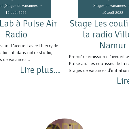
•
ids
,
Stages de vacances
Stages de vacances
10 août 2022
10 août 2022
Lab à Pulse Air
Stage Les couli
Radio
la radio Vill
Namur
ion d ‘accueil avec Thierry de
radio Lab dans notre studio,
Première émission d ‘accueil a
s de vacances...
Pulse air. Les coulisses de la r
Lire plus...
Stages de vacances d’initiation.
Lir