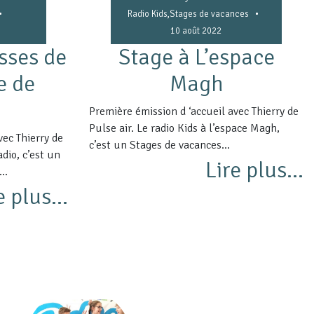
•
•
Radio Kids
,
Stages de vacances
10 août 2022
sses de
Stage à L’espace
e de
Magh
Première émission d ‘accueil avec Thierry de
Pulse air. Le radio Kids à l’espace Magh,
vec Thierry de
c’est un Stages de vacances...
adio, c’est un
Lire plus...
..
e plus...