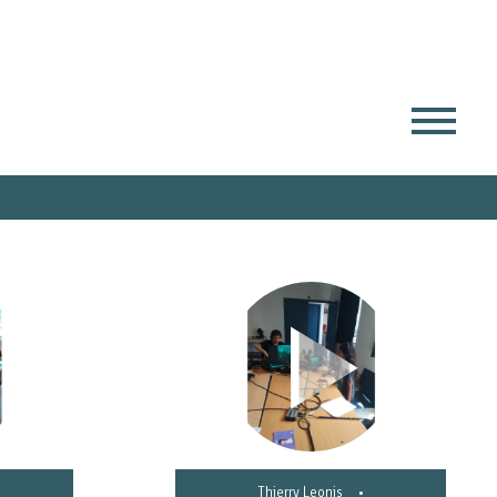
Thierry Leonis
•