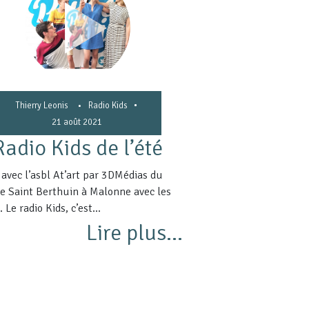
•
Thierry Leonis
•
Radio Kids
21 août 2021
Radio Kids de l’été
 avec l’asbl At’art par 3DMédias du
de Saint Berthuin à Malonne avec les
 Le radio Kids, c’est...
Lire plus...