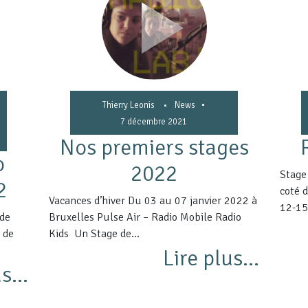
•
Thierry Leonis
•
News
7 décembre 2021
Nos premiers stages
o
2022
Stage
2
coté 
Vacances d’hiver Du 03 au 07 janvier 2022 à
12-15.
 de
Bruxelles Pulse Air – Radio Mobile Radio
s de
Kids Un Stage de...
Lire plus...
s...