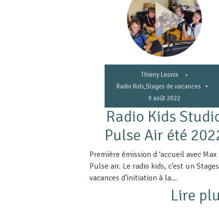
Thierry Leonis
•
•
Radio Kids
,
Stages de vacances
9 août 2022
Radio Kids Studi
Pulse Air été 202
Première émission d ‘accueil avec Max
Pulse air. Le radio kids, c’est un Stage
vacances d’initiation à la...
Lire plu