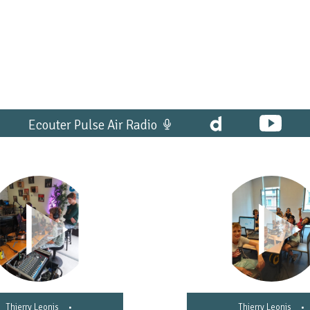
Ecouter Pulse Air Radio
Thierry Leonis
•
Thierry Leonis
•